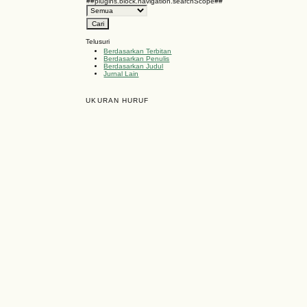
##plugins.block.navigation.searchScope##
Telusuri
Berdasarkan Terbitan
Berdasarkan Penulis
Berdasarkan Judul
Jurnal Lain
UKURAN HURUF