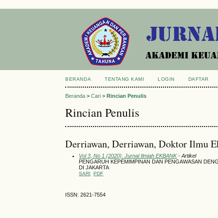
BERANDA
TENTANG KAMI
LOGIN
DAFTAR
Beranda
>
Cari
>
Rincian Penulis
Rincian Penulis
Derriawan, Derriawan, Doktor Ilmu Ek
Vol 3, No 1 (2020): Jurnal Ilmiah EKBANK
- Artikel
PENGARUH KEPEMIMPINAN DAN PENGAWASAN DENGA
DI JAKARTA
SARI
PDF
ISSN: 2621-7554