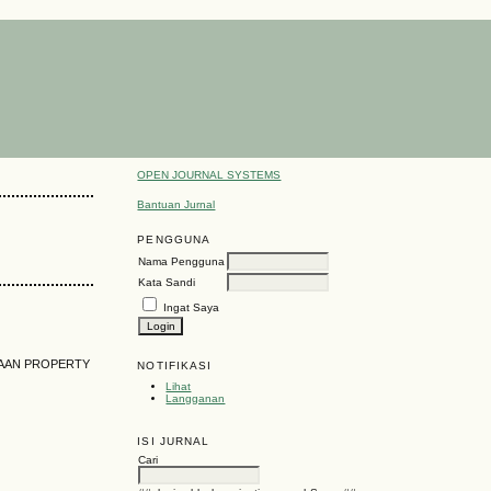
OPEN JOURNAL SYSTEMS
Bantuan Jurnal
PENGGUNA
Nama Pengguna
Kata Sandi
Ingat Saya
HAAN PROPERTY
NOTIFIKASI
Lihat
Langganan
ISI JURNAL
Cari