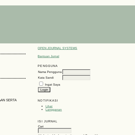
OPEN JOURNAL SYSTEMS
Bantuan Jurnal
PENGGUNA
Nama Pengguna
Kata Sandi
Ingat Saya
AAN SERTA
NOTIFIKASI
Lihat
Langganan
ISI JURNAL
Cari