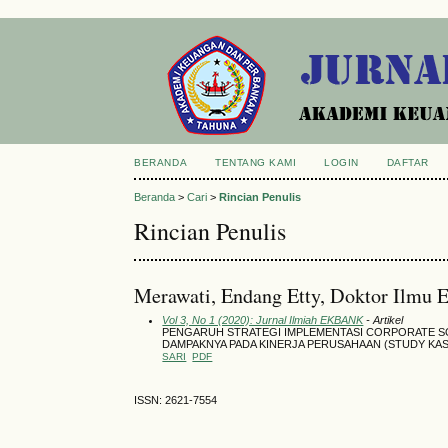
BERANDA
TENTANG KAMI
LOGIN
DAFTAR
Beranda
>
Cari
>
Rincian Penulis
Rincian Penulis
Merawati, Endang Etty, Doktor Ilmu E
Vol 3, No 1 (2020): Jurnal Ilmiah EKBANK
- Artikel
PENGARUH STRATEGI IMPLEMENTASI CORPORATE SO
DAMPAKNYA PADA KINERJA PERUSAHAAN (STUDY KA
SARI
PDF
ISSN: 2621-7554