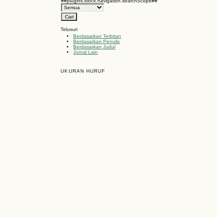
##plugins.block.navigation.searchScope##
Telusuri
Berdasarkan Terbitan
Berdasarkan Penulis
Berdasarkan Judul
Jurnal Lain
UKURAN HURUF