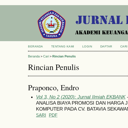
BERANDA
TENTANG KAMI
LOGIN
DAFTAR
CARI
Beranda
>
Cari
>
Rincian Penulis
Rincian Penulis
Praponco, Endro
Vol 3, No 2 (2020): Jurnal Ilmiah EKBANK
-
ANALISA BIAYA PROMOSI DAN HARGA 
KOMPUTER PADA CV. BATAVIA SEKAWA
SARI
PDF