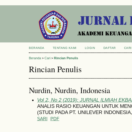
BERANDA
TENTANG KAMI
LOGIN
DAFTAR
CARI
Beranda
>
Cari
>
Rincian Penulis
Rincian Penulis
Nurdin, Nurdin, Indonesia
Vol 2, No 2 (2019): JURNAL ILMIAH EKB
ANALIS RASIO KEUANGAN UNTUK ME
(STUDI PADA PT. UNILEVER INDONESIA,
SARI
PDF