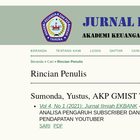
BERANDA
TENTANG KAMI
LOGIN
DAFTAR
CARI
Beranda
>
Cari
>
Rincian Penulis
Rincian Penulis
Sumonda, Yustus, AKP GMIST T
Vol 4, No 1 (2021): Jurnal Ilmiah EKBANK
-
ANALISA PENGARUH SUBSCRIBER DAN
PENDAPATAN YOUTUBER
SARI
PDF