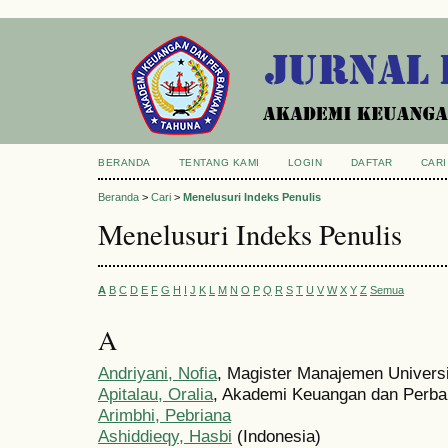
BERANDA
TENTANG KAMI
LOGIN
DAFTAR
CARI
Beranda
>
Cari
>
Menelusuri Indeks Penulis
Menelusuri Indeks Penulis
A
B
C
D
E
F
G
H
I
J
K
L
M
N
O
P
Q
R
S
T
U
V
W
X
Y
Z
Semua
A
Andriyani, Nofia
, Magister Manajemen Universi
Apitalau, Oralia
, Akademi Keuangan dan Perba
Arimbhi, Pebriana
Ashiddieqy, Hasbi
(Indonesia)